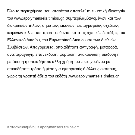
Όλο το περιεχόμενο του ιστοτόπου αποτελεί πνευματική ιδιοκτησία
του www.apolymanseis.timios.gr, συμπεριλαμβανομένων και των
διακριτικών τίτλων, σημάτων, εικόνων, φωτογραφιών, σχεδίων,
κειμένων κ.λ.π. και προστατεύονται κατά τις σχετικές διατάξεις του
Ελληνικού Δικαίου, του Ευρωπαϊκού Δικαίου και των Διεθνών
Συμβάσεων. Απαγορεύεται οποιαδήποτε αντιγραφή, μεταφορά,
αναπαραγωγή, επανέκδοση, φόρτωση, ανακοίνωση, διάδοση ή
μετάδοση ή οποιαδήποτε άλλη χρήση του περιεχομένου με
οποιοδήποτε τρόπο ή μέσο για εμπορικούς ή άλλους σκοπούς,
χωρίς τη γραπτή άδεια του εκδότη .www.apolymanseis.timios.gr.
Κατασκευασμένο με apolymanseis.timios.gr/