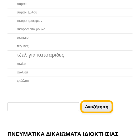
σαρακι
σαρακι ξυλου
σκοροι τροφιμων
σκοροσ στα ρουχα
σφηκεσ
τερμιτες
τζελ για κατσαριδες
φωλια
φωλιεσ
ψυλλοσ
Αναζήτηση
για:
ΠΝΕΥΜΑΤΙΚΆ ΔΙΚΑΙΏΜΑΤΑ ΙΔΙΟΚΤΗΣΊΑΣ