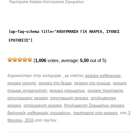
Τσιμπήματα Ακάρεα Απολύμανση Στρωμάτων
[wp-faq-schema title="ΑΠΟΛΥΜΑΝΣΗ ΓΙΑ ΑΚΑΡΕΑ, ΣΥΧΝΕΣ
ΕΡΩΤΗΣΕΙΣ"]
(
1,006
votes, average:
5,00
out of 5)
Δημοσιεύτηκε στην κατηγορία , με ετικέτες
ακάρεα καθαρισμός
,
ακαρεα σκονησ
,
ακαρεα στο δερμα
,
ακάρεα στο στρώμα
,
ακαρεα
στρωμα αντιμετωπιση
,
ακαρεα στρωματων
,
ακαρεα τσιμπηματα
,
απεντομωσεις ακαρεα
,
απεντομωση ακαρεα
,
απολυμανσεις
ακαρεα
,
απολυμανση ακαρεα
,
Απολυμανση Στρωματων ακαρεα
,
βιολογικός καθαρισμός στρωμάτων
,
τσιμπηματα απο ακαρεα
, στις
3
Μαρτίου, 2016
από την/τον
.