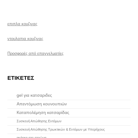
επιπλα κουζινας
ντουλαπια κουζινας
Προσφορές από επαγγελματίες
ΕΤΙΚΈΤΕΣ
gel για κατσαριδες
Απεντόμωση κουνουπιών
Καταπολέμηση κατσαρίδας
Συσκευή Απώθησης Εντόμων
Συσκευή Απώθησης Τρωκτικών & Εντόμων με Υπερήχους
ακάρεα στο στρώμα